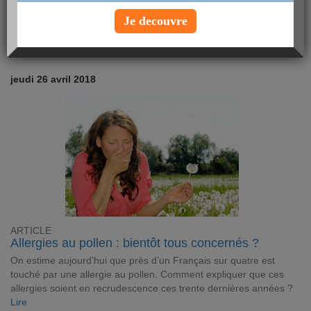
Je decouvre
jeudi 26 avril 2018
ARTICLE
Allergies au pollen : bientôt tous concernés ?
On estime aujourd’hui que près d’un Français sur quatre est
touché par une allergie au pollen. Comment expliquer que ces
allergies soient en recrudescence ces trente dernières années ?
Lire