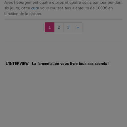
Avec hébergement quatre étoiles et quatre soins par jour pendant
six jours, cette
cure
vous coutera aux alentours de 1000€ en
fonction de la saison.
1
2
3
»
L'INTERVIEW - La fermentation vous livre tous ses secrets !