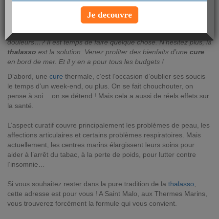
AUTEUR : Anna Montauban
Je decouvre
jeudi 19 avril 2018
Vous vous sentez fatigué, vous commencez à ressentir quelques
douleurs…? Il est temps de faire quelque chose. N’hésitez plus, la
thalasso
est la solution. Venez profiter des bienfaits d’une
cure
en bord de mer. Et il y en a pour tous les budgets !
D’abord, une
cure
thermale, c’est l’occasion d’oublier ses soucis
le temps d’un week-end, ou plus. On se fait chouchouter, on
pense à soi… on se détend ! Mais cela a aussi de réels effets sur
la santé.
L’aspect curatif couvre principalement les problèmes de peau, les
affections articulaires et certains problèmes respiratoires. Mais
actuellement, les centres marins élargissent leurs soins pour
aider à l’arrêt du tabac, à la perte de poids, pour lutter contre
l’insomnie…
Si vous souhaitez rester dans la pure tradition de la
thalasso
,
cette adresse est pour vous ! A Saint Malo, aux Thermes Marins,
vous trouverez forcément la formule qui vous convient.