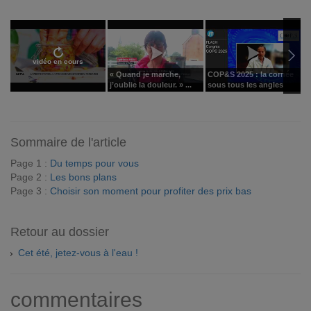
vidéo en cours
« Quand je marche,
COP&S 2025 : la cornée
P
j’oublie la douleur. » ...
sous tous les angles
p
Sommaire de l'article
Page 1 :
Du temps pour vous
Page 2 :
Les bons plans
Page 3 :
Choisir son moment pour profiter des prix bas
Retour au dossier
Cet été, jetez-vous à l'eau !
commentaires