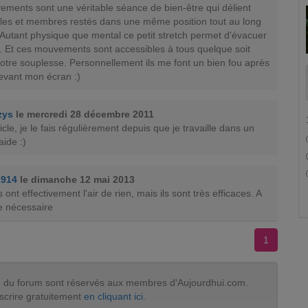
ements sont une véritable séance de bien-être qui délient
les et membres restés dans une même position tout au long
 Autant physique que mental ce petit stretch permet d'évacuer
s. Et ces mouvements sont accessibles à tous quelque soit
otre souplesse. Personnellement ils me font un bien fou après
evant mon écran :)
zys
le mercredi 28 décembre 2011
icle, je le fais régulièrement depuis que je travaille dans un
ide :)
i1914
le dimanche 12 mai 2013
ont effectivement l'air de rien, mais ils sont très efficaces. A
e nécessaire
1
tion du forum sont réservés aux membres d'Aujourdhui.com.
scrire gratuitement
en cliquant ici
.