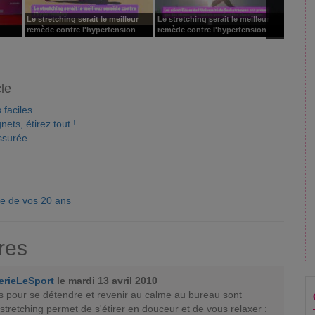
Le stretching serait le meilleur
Le stretching serait le meilleur
Le stre
remède contre l'hypertension
remède contre l'hypertension
remède
cle
 faciles
nets, étirez tout !
ssurée
se de vos 20 ans
res
erieLeSport
le mardi 13 avril 2010
s pour se détendre et revenir au calme au bureau sont
 stretching permet de s'étirer en douceur et de vous relaxer :