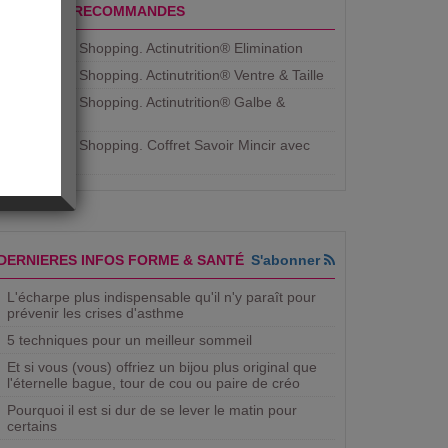
PRODUITS RECOMMANDES
Aujourdhui Shopping. Actinutrition® Elimination
Aujourdhui Shopping. Actinutrition® Ventre & Taille
Aujourdhui Shopping. Actinutrition® Galbe &
Courbe
Aujourdhui Shopping. ​Coffret Savoir Mincir avec
Jean
DERNIERES INFOS FORME & SANTÉ
S'abonner
L'écharpe plus indispensable qu'il n'y paraît pour
prévenir les crises d'asthme
5 techniques pour un meilleur sommeil
Et si vous (vous) offriez un bijou plus original que
l'éternelle bague, tour de cou ou paire de créo
Pourquoi il est si dur de se lever le matin pour
certains