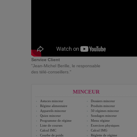
Service Client
"Jean-Michel Berille, le responsable
des télé-conseillers."
MINCEUR
Astuces minceur
Dossiers minceur
Régime alimentaire
Produits minceur
Appareils minceur
50 régimes minceur
Quizz minceur
Sondages minceur
Programme de régime
Menu régime
Liste de courses
Exercices physiques
Calcul IMC
Calcul IMG
Courbe de poids
Réglette de régime