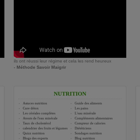
ils ont réussi leur régime et cela les rend heureux
- Méthode Savoir Maigrir
NUTRITION
Astuces nutrition
Guide des aliments
Cure détox
Les pains
Les céréales complètes
L'eau minérale
Atouts de l'eau minérale
Compléments alimentaires
Taux de cholestérol
Compteur de calories
calendrier des fruits et légumes
Diététiciens
Quizz nutrition
Sondages nutrition
Blogs des experts
Blog nutrition