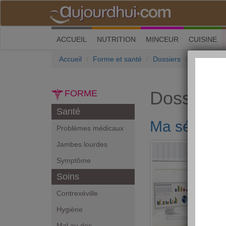
(current)
ACCUEIL
NUTRITION
MINCEUR
CUISINE
Accueil
Forme et santé
Dossiers
Ma séance
Dossiers
FORME
Santé
Ma séance 
Problèmes médicaux
Jambes lourdes
Symptôme
Soins
Contrexéville
Hygiène
Mal au dos