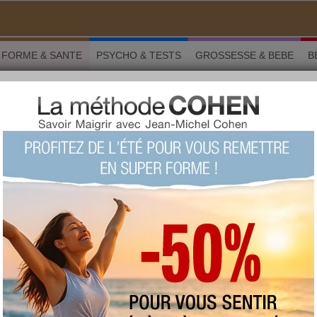
FORME & SANTE
PSYCHO & TESTS
GROSSESSE & BEBE
B
 stretching au bureau
 Forme & santé
stretching au bureau
LU 25783 fois COMMENTÉ 3 fois
TAGS:
étirements
,
stretching
,
jambes
lourdes
,
assouplissements
,
mal de dos
,
relaxation
,
douleur
AUTEUR : Anna Montauban
vendredi 10 novembre 2017
Passer des journées entières assis
derrière un bureau peut vite devenir un