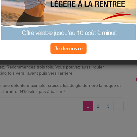
calvaire pour votre corps.
Heureusement, il est facile de combattre
les tensions nuisibles grâce au
stretching
. Voici quelques
étirements
,
simples mais efficaces, à pratiquer assis.
ez des rotations de la tête dans un sens puis dans l’autre. Vous
licatement votre tête d’avant en arrière, puis sur le côté
Je decouvre
oser la tête sur votre épaule.
sez les épaules, en les maintenant trois secondes en
ez. Recommencez trois fois. Vous pouvez aussi rouler
nq fois vers l’avant puis vers l’arrière.
r une détente maximale, croisez les doigts derrière la nuque et
l’arrière. N’hésitez pas à bailler !
1
2
3
»