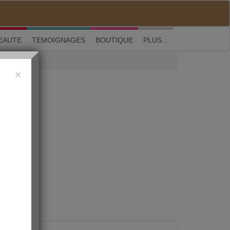
M'inscrire
|
Me connecter
|
? Visite guidée
EAUTE
TEMOIGNAGES
BOUTIQUE
PLUS...
×