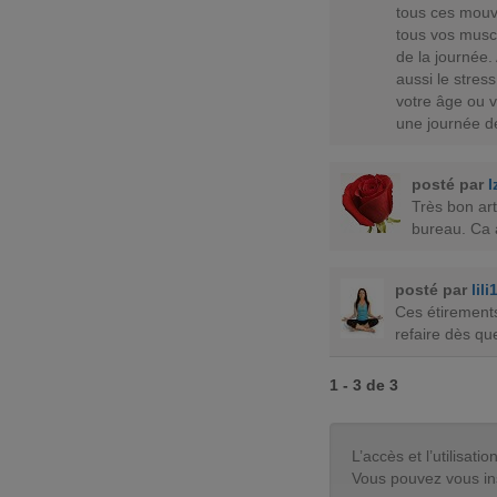
tous ces mouv
tous vos musc
de la journée.
aussi le stres
votre âge ou v
une journée d
posté par
I
Très bon art
bureau. Ca a
posté par
lil
Ces étirements 
refaire dès qu
1 - 3 de 3
L’accès et l’utilisa
Vous pouvez vous in