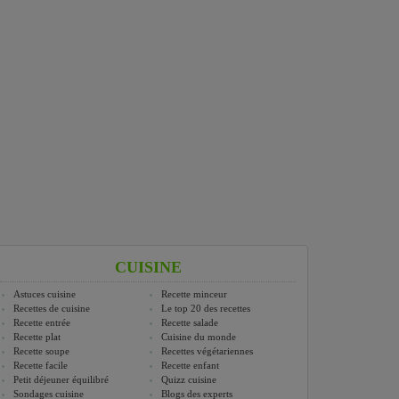
CUISINE
Astuces cuisine
Recette minceur
Recettes de cuisine
Le top 20 des recettes
Recette entrée
Recette salade
Recette plat
Cuisine du monde
Recette soupe
Recettes végétariennes
Recette facile
Recette enfant
Petit déjeuner équilibré
Quizz cuisine
Sondages cuisine
Blogs des experts