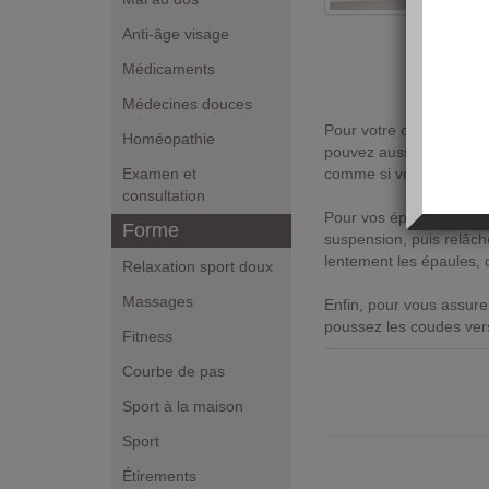
Anti-âge visage
Médicaments
Médecines douces
Pour votre cou : effectu
Homéopathie
pouvez aussi balancer dé
Examen et
comme si vous vouliez p
consultation
Pour vos épaules : haus
Forme
suspension, puis relâch
lentement les épaules, ci
Relaxation sport doux
Massages
Enfin, pour vous assure
poussez les coudes vers 
Fitness
Courbe de pas
Sport à la maison
Sport
Étirements