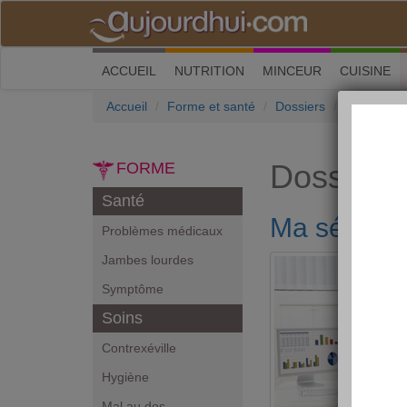
(current)
ACCUEIL
NUTRITION
MINCEUR
CUISINE
Accueil
Forme et santé
Dossiers
Ma séance
Dossiers
FORME
Santé
Ma séance 
Problèmes médicaux
Jambes lourdes
Symptôme
Soins
Contrexéville
Hygiène
Mal au dos