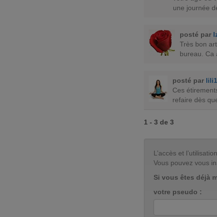
une journée d
posté par
I
Très bon art
bureau. Ca a
posté par
lil
Ces étirements 
refaire dès qu
1 - 3 de 3
L’accès et l’utilisa
Vous pouvez vous in
Si vous êtes déjà 
votre pseudo :