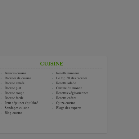
CUISINE
Astuces cuisine
Recette minceur
Recettes de cuisine
Le top 20 des recettes
Recette entrée
Recette salade
Recette plat
Cuisine du monde
Recette soupe
Recettes végétariennes
Recette facile
Recette enfant
Petit déjeuner équilibré
Quizz cuisine
Sondages cuisine
Blogs des experts
Blog cuisine