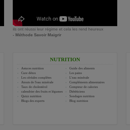
ils ont réussi leur régime et cela les rend heureux
- Méthode Savoir Maigrir
NUTRITION
Astuces nutrition
Guide des aliments
Cure détox
Les pains
Les céréales complètes
L'eau minérale
Atouts de l'eau minérale
Compléments alimentaires
Taux de cholestérol
Compteur de calories
calendrier des fruits et légumes
Diététiciens
Quizz nutrition
Sondages nutrition
Blogs des experts
Blog nutrition