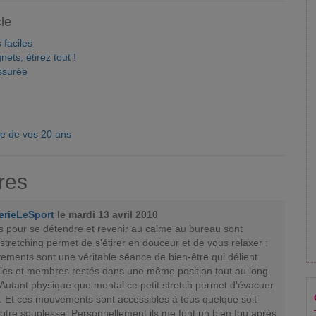
cle
 faciles
nets, étirez tout !
ssurée
se de vos 20 ans
res
erieLeSport
le mardi 13 avril 2010
s pour se détendre et revenir au calme au bureau sont
 stretching permet de s'étirer en douceur et de vous relaxer :
ements sont une véritable séance de bien-être qui délient
les et membres restés dans une même position tout au long
 Autant physique que mental ce petit stretch permet d'évacuer
s. Et ces mouvements sont accessibles à tous quelque soit
otre souplesse. Personnellement ils me font un bien fou après