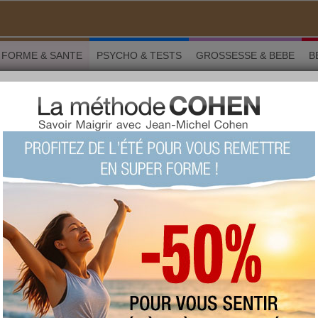
FORME & SANTE
PSYCHO & TESTS
GROSSESSE & BEBE
B
 stretching au bureau
 Forme & santé
stretching au bureau
LU 25782 fois COMMENTÉ 3 fois
TAGS:
étirements
,
stretching
,
jambes
lourdes
,
assouplissements
,
mal de dos
,
relaxation
,
douleur
AUTEUR : Anna Montauban
vendredi 10 novembre 2017