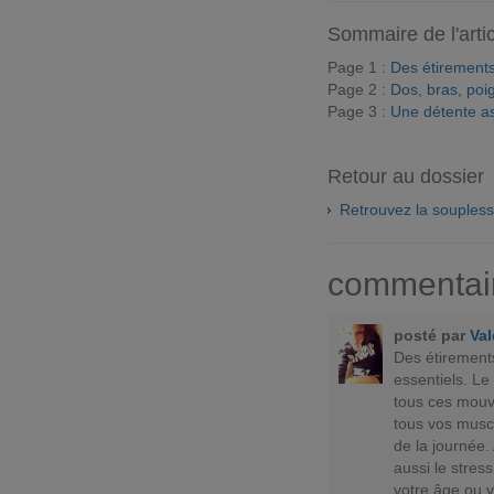
Sommaire de l'arti
Page 1 :
Des étirements
Page 2 :
Dos, bras, poig
Page 3 :
Une détente a
Retour au dossier
Retrouvez la souples
commentai
posté par
Val
Des étirement
essentiels. Le
tous ces mouv
tous vos musc
de la journée.
aussi le stres
votre âge ou v