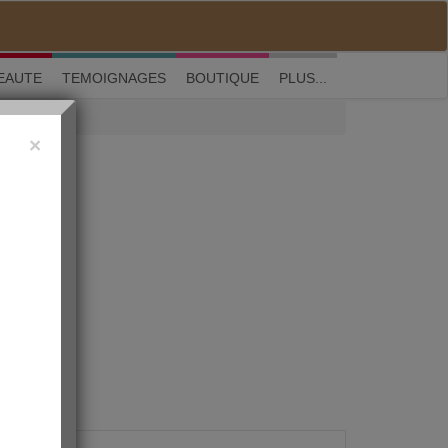
M'inscrire
|
Me connecter
|
? Visite guidée
EAUTE
TEMOIGNAGES
BOUTIQUE
PLUS...
×