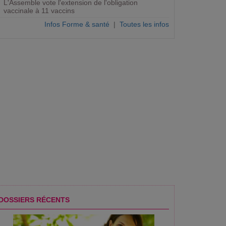
L'Assemble vote l'extension de l'obligation
vaccinale à 11 vaccins
Infos Forme & santé
|
Toutes les infos
tching serait le meilleur
La séance photo pleine
Pourquoi Ashley Gra
DOSSIERS RÉCENTS
 contre l'hypertension
d'émotions d'une future mariée...
en larmes après une s