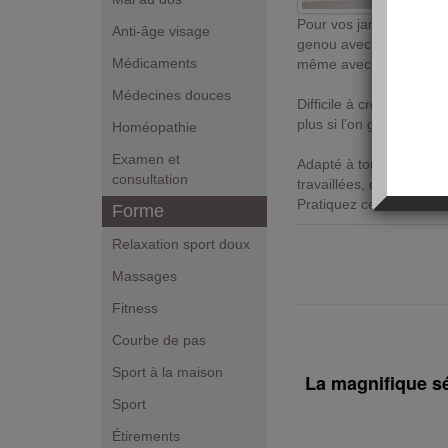
Pour vos jambes : repli
Anti-âge visage
genou avec votre nez et
Médicaments
même avec l’autre jamb
Médecines douces
Difficile à croire, mais 
plus si l’on garde la m
Homéopathie
Examen et
Adapté à tous, le
stretc
consultation
travaillées, ce qui se ré
Pratiquez ces
étirement
Forme
Relaxation sport doux
Massages
Fitness
Courbe de pas
Sport à la maison
La magnifique sé
Sport
Étirements