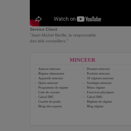
Service Client
"Jean-Michel Berille, le responsable
des télé-conseillers."
MINCEUR
Astuces minceur
Dossiers minceur
Régime alimentaire
Produits minceur
Appareils minceur
50 régimes minceur
Quizz minceur
Sondages minceur
Programme de régime
Menu régime
Liste de courses
Exercices physiques
Calcul IMC
Calcul IMG
Courbe de poids
Réglette de régime
Blogs des experts
Blog régime