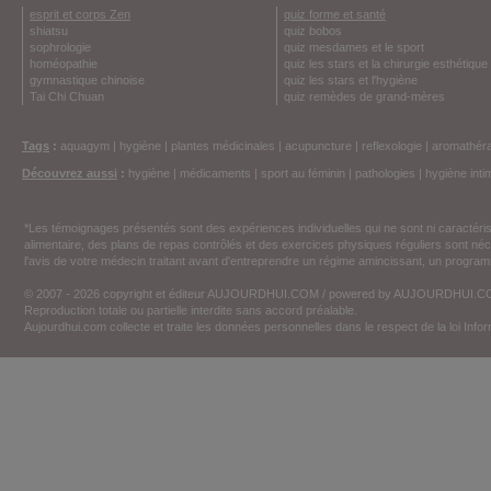
esprit et corps Zen
quiz forme et santé
shiatsu
quiz bobos
sophrologie
quiz mesdames et le sport
homéopathie
quiz les stars et la chirurgie esthétique
gymnastique chinoise
quiz les stars et l'hygiène
Tai Chi Chuan
quiz remèdes de grand-mères
Tags
:
aquagym
|
hygiène
|
plantes médicinales
|
acupuncture
|
reflexologie
|
aromathéra
Découvrez aussi
:
hygiène
|
médicaments
|
sport au féminin
|
pathologies
|
hygiène inti
*Les témoignages présentés sont des expériences individuelles qui ne sont ni caractéri
alimentaire, des plans de repas contrôlés et des exercices physiques réguliers sont n
l'avis de votre médecin traitant avant d'entreprendre un régime amincissant, un programm
© 2007 - 2026 copyright et éditeur AUJOURDHUI.COM / powered by AUJOURDHUI.
Reproduction totale ou partielle interdite sans accord préalable.
Aujourdhui.com collecte et traite les données personnelles dans le respect de la loi Inf