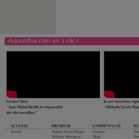
Aujourdhui.com en 1 clic !
Service Client
ils ont réussi leur rég
"Jean-Michel Berille, le responsable
- Méthode Savoir Maig
des télé-conseillers."
ACCUEIL
PREMIUM
COMMUNAUTÉ
RU
Accueil
Régime Savoir Maigrir
Groupes
Min
Méthode Montignac
Blogs
Nut