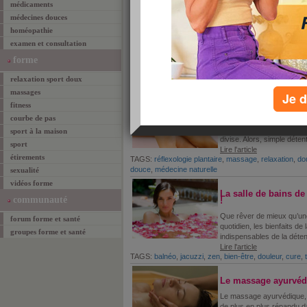
médicaments
médecines douces
D'où vient votre mal
homéopathie
Le mal de ventre est très
examen et consultation
causes, bénignes ou plus 
forme
douleur !
Lire l'article
relaxation sport doux
TAGS:
mal de ventre
,
douleur
,
médicaments
,
prescrip
massages
Je d
Réflexologie plantair
fitness
courbe de pas
La réflexologie plantaire 
ensemble à partir d’un ma
sport à la maison
divise. Alors, simple déten
sport
Lire l'article
étirements
TAGS:
réflexologie plantaire
,
massage
,
relaxation
,
do
douce
,
médecine naturelle
sexualité
vidéos forme
La salle de bains d
communauté
!
Que rêver de mieux qu’une 
forum forme et santé
quotidien, les bienfaits de
groupes forme et santé
indispensables de la déten
Lire l'article
TAGS:
balnéo
,
jacuzzi
,
zen
,
bien-être
,
douleur
,
cure
,
Le massage ayurvédi
Le massage ayurvédique, qu
de plus en plus répandu d