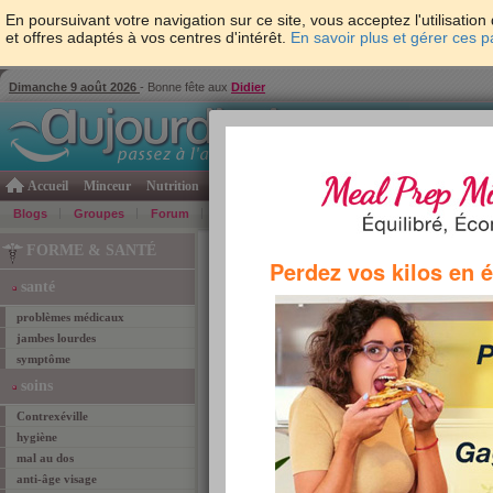
En poursuivant votre navigation sur ce site, vous acceptez l'utilisati
et offres adaptés à vos centres d'intérêt.
En savoir plus et gérer ces 
Dimanche 9 août 2026
- Bonne fête aux
Didier
Accueil
Minceur
Nutrition
Cuisine
Psycho & tests
Forme & santé
Gro
Blogs
Groupes
Forum
Guide
Photos
Bons Plans
Témoign
Accueil
>
Forme et santé
> Tag "douleur"
FORME & SANTÉ
Perdez vos kilos en 
santé
problèmes médicaux
douleur
jambes lourdes
Retrouvez ci-dessous les
11
articles corespo
symptôme
soins
L'iridologie, la sant
Contrexéville
Que penser de l’iridologie
hygiène
déterminer l’état de santé
mal au dos
ses yeux ? Nous vous exp
Lire l'article
anti-âge visage
TAGS:
iridologie
,
yeux
,
soigner
,
douleur
,
médecine do