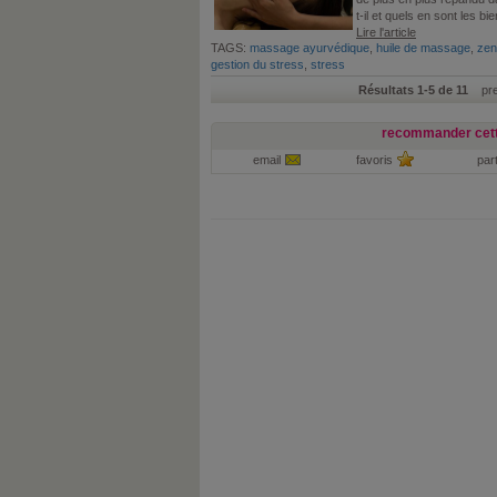
t-il et quels en sont les bie
Lire l'article
TAGS:
massage ayurvédique
,
huile de massage
,
zen
gestion du stress
,
stress
Résultats 1-5 de 11
prem
recommander cett
email
favoris
par