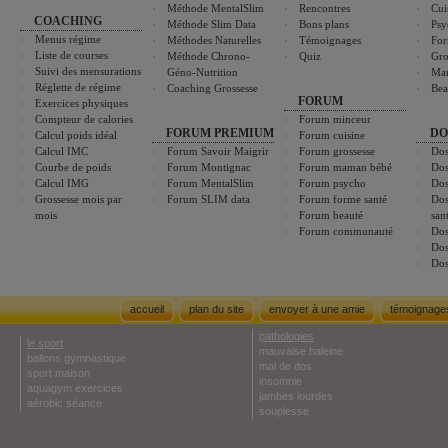
Méthode MentalSlim
Rencontres
Cui
COACHING
Méthode Slim Data
Bons plans
Psy
Menus régime
Méthodes Naturelles
Témoignages
For
Liste de courses
Méthode Chrono-
Quiz
Gro
Suivi des mensurations
Géno-Nutrition
Ma
Réglette de régime
Coaching Grossesse
Bea
FORUM
Exercices physiques
Compteur de calories
Forum minceur
FORUM PREMIUM
DO
Calcul poids idéal
Forum cuisine
Calcul IMC
Forum Savoir Maigrir
Forum grossesse
Dos
Courbe de poids
Forum Montignac
Forum maman bébé
Dos
Calcul IMG
Forum MentalSlim
Forum psycho
Dos
Grossesse mois par
Forum SLIM data
Forum forme santé
Dos
mois
Forum beauté
san
Forum communauté
Dos
Dos
Dos
accueil
plan du site
envoyer à une amie
témoignage
pathologies
le sport
mauvaise haleine
ballons gymnastique
mal de dos
sport maison
insomnie
aquagym exercices
jambes lourdes
aérobic séance
souplesse