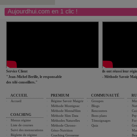
Aujourdhui.com en 1 clic !
Service Client
ils ont réussi leur rég
"Jean-Michel Berille, le responsable
- Méthode Savoir Maig
des télé-conseillers."
ACCUEIL
PREMIUM
COMMUNAUTÉ
RU
Accueil
Régime Savoir Maigrir
Groupes
Min
Méthode Montignac
Blogs
Nut
Méthode MentalSlim
Rencontres
Cui
COACHING
Méthode Slim Data
Bons plans
Psy
Menus régime
Méthodes Naturelles
Témoignages
For
Liste de courses
Méthode Chrono-
Quiz
Gro
Suivi des mensurations
Géno-Nutrition
Ma
Réglette de régime
Coaching Grossesse
Bea