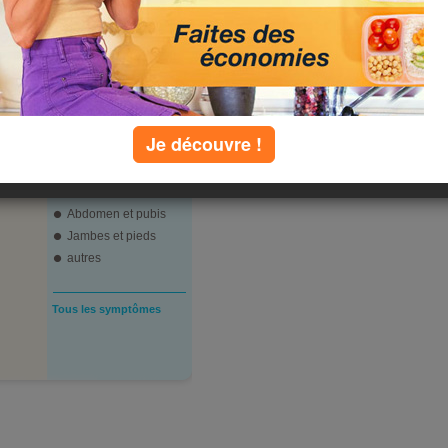
infos forme & santé
toutes
|
Je découvre !