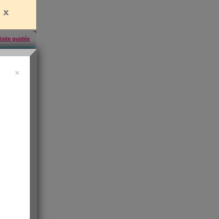
isite guidée
×
457
inscrites
'abonner
paraît
l
riginal
paire de
tin pour
tion