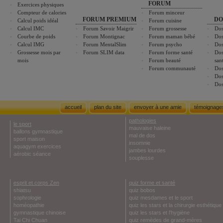
FORUM
Exercices physiques
Compteur de calories
Forum minceur
FORUM PREMIUM
DO
Calcul poids idéal
Forum cuisine
Calcul IMC
Forum Savoir Maigrir
Forum grossesse
Dos
Courbe de poids
Forum Montignac
Forum maman bébé
Dos
Calcul IMG
Forum MentalSlim
Forum psycho
Dos
Grossesse mois par
Forum SLIM data
Forum forme santé
Dos
mois
Forum beauté
san
Forum communauté
Dos
Dos
Dos
accueil
plan du site
envoyer à une amie
témoignage
pathologies
le sport
mauvaise haleine
ballons gymnastique
mal de dos
sport maison
insomnie
aquagym exercices
jambes lourdes
aérobic séance
souplesse
esprit et corps Zen
quiz forme et santé
shiatsu
quiz bobos
sophrologie
quiz mesdames et le sport
homéopathie
quiz les stars et la chirurgie esthétique
gymnastique chinoise
quiz les stars et l'hygiène
Tai Chi Chuan
quiz remèdes de grand-mères