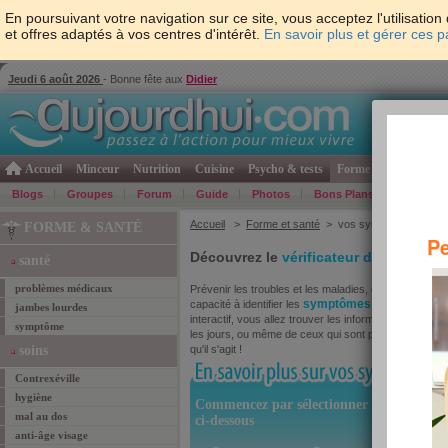
En poursuivant votre navigation sur ce site, vous acceptez l'utilisati
et offres adaptés à vos centres d'intérêt.
En savoir plus et gérer ces 
Jeudi 6 août 2026
- Bonne fête aux
Didier
Accueil
Minceur
Nutrition
Cuisine
Psycho & tests
Forme & santé
Gro
Blogs
Groupes
Forum
Guide
Photos
Bons Plans
Témoign
Accueil
>
Forme et santé
> vos symptômes
FORME & SANTÉ
Pe
Découvrez le
vérificateur de symptô
santé
problèmes médicaux
Prévenir les troubles et les maladies, cela passe par
symptômes
capacité à identifier les
qui peuvent le 
jambes lourdes
interactif, vous allez trouver les informations dont 
symptôme
les jours, ou même de ceux qui sont plus rares. Ici, 
soins
qu'il s'agit !
Contrexéville
hygiène
mal au dos
anti-âge visage