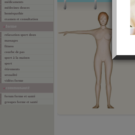
médicaments
médecines douces
homéopathie
examen et consultation
forme
relaxation sport doux
massages
fitness
courbe de pas
sport à la maison
sport
étirements
sexualité
vidéos forme
communauté
forum forme et santé
groupes forme et santé