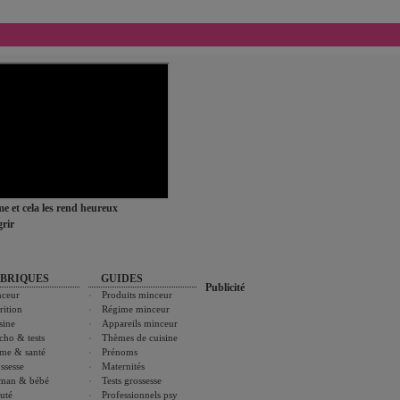
ime et cela les rend heureux
rir
BRIQUES
GUIDES
Publicité
ceur
Produits minceur
rition
Régime minceur
sine
Appareils minceur
cho & tests
Thèmes de cuisine
me & santé
Prénoms
ssesse
Maternités
man & bébé
Tests grossesse
uté
Professionnels psy