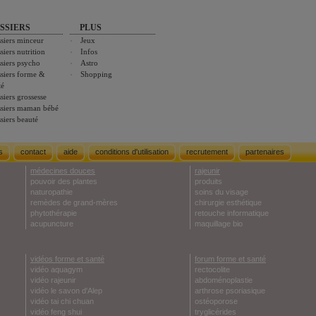
SSIERS
PLUS
siers minceur
Jeux
siers nutrition
Infos
siers psycho
Astro
siers forme &
Shopping
té
siers grossesse
siers maman bébé
siers beauté
s
contact
aide
conditions d'utilisation
recrutement
partenaires
médecines douces
rajeunir
pouvoir des plantes
produits
naturopathie
soins du visage
remèdes de grand-mères
chirurgie esthétique
phytothérapie
retouche informatique
acupuncture
maquillage bio
vidéos forme et santé
forum forme et santé
vidéo aquagym
rectocolite
vidéo rajeunir
abdoménoplastie
vidéo le savon d'Alep
arthrose psoriasique
vidéo tai chi chuan
ostéoporose
vidéo feng shui
tryglicérides