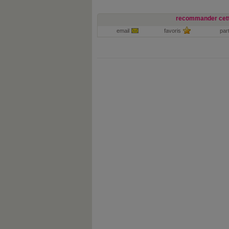
recommander cett
email
favoris
par