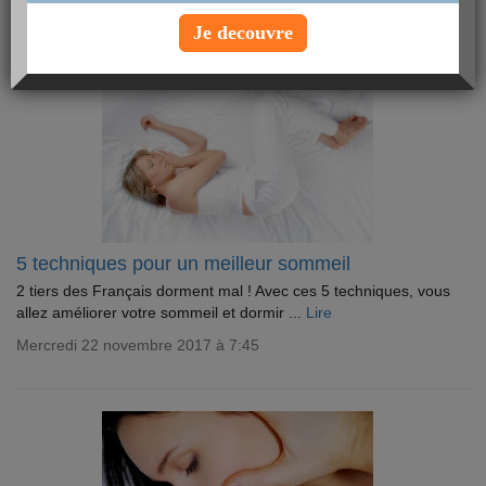
Je decouvre
5 techniques pour un meilleur sommeil
2 tiers des Français dorment mal ! Avec ces 5 techniques, vous
allez améliorer votre sommeil et dormir ...
Lire
Mercredi 22 novembre 2017 à 7:45