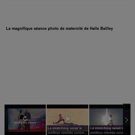
La magnifique séance photo de maternité de Halle Bailley
vidéo en cours
Le stretching serait le
Le stretching serait le
L
meilleur remède contre...
meilleur remède contre...
m