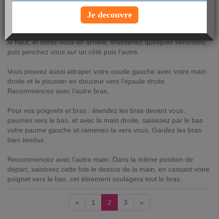
AUTEUR : Anna Montauban
Je decouvre
vendredi 10 novembre 2017
Pour votre dos : levez les bras et croisez vos doigts, paumes vers
le haut, et étirez-vous en arrière. Maintenez quelques secondes,
puis penchez vous sur un côté puis l’autre.
Vous pouvez aussi attraper votre coude gauche avec votre main
droite et le pousser en douceur vers l’épaule droite.
Recommencez avec l’autre bras.
Pour vos poignets et bras : étendez les bras devant vous,
paumes vers le bas, et avec la main droite, saisissez par le bas
votre paume gauche et ramenez-la vers vous. Gardez les bras
bien tendus.
Recommencez avec l’autre main. Dans la même position de
départ, saisissez cette fois le dessus de la main, en cassant votre
poignet vers le bas, cet étirement soulagera tout le bras.
«
1
2
3
»