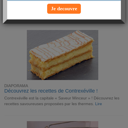
Je decouvre
DIAPORAMA
Découvrez les recettes de Contrexéville !
Contrexéville est la capitale « Saveur Minceur » ! Découvrez les
recettes savoureuses proposées par les thermes.
Lire