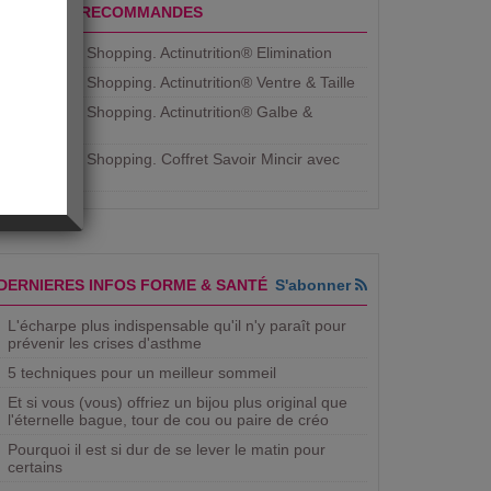
PRODUITS RECOMMANDES
Aujourdhui Shopping. Actinutrition® Elimination
Aujourdhui Shopping. Actinutrition® Ventre & Taille
Aujourdhui Shopping. Actinutrition® Galbe &
Courbe
Aujourdhui Shopping. ​Coffret Savoir Mincir avec
Jean
DERNIERES INFOS FORME & SANTÉ
S'abonner
L'écharpe plus indispensable qu'il n'y paraît pour
prévenir les crises d'asthme
5 techniques pour un meilleur sommeil
Et si vous (vous) offriez un bijou plus original que
l'éternelle bague, tour de cou ou paire de créo
Pourquoi il est si dur de se lever le matin pour
certains