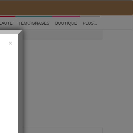
M'inscrire
|
Me connecter
|
? Visite guidée
EAUTE
TEMOIGNAGES
BOUTIQUE
PLUS...
×