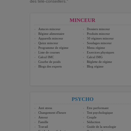
des télé-conseillers."
MINCEUR
Astuces minceur
Dossiers minceur
Régime alimentaire
Produits minceur
Appareils minceur
50 régimes minceur
Quizz minceur
Sondages minceur
Programme de régime
Menu régime
Liste de courses
Exercices physiques
Calcul IMC
Calcul IMG
Courbe de poids
Réglette de régime
Blogs des experts
Blog régime
PSYCHO
Anti stress
Etre performant
Changement d'heure
Test psychologique
Amour
Couple
Famille
Séduction
Travail
Guide de la sexologie