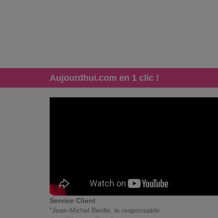
Aujourdhui.com en 1 clic !
Service Client
"Jean-Michel Berille, le responsable