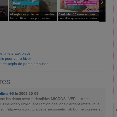
Allergies au pollen et rhume des
Canicule : 10 astuces pour
Maux d
foins : 10 astuces pour éviter...
concilier grossesse et fortes...
astuce
 la tête aux pieds
els pour votre hiver
ait de pépin de pamplemousse
res
alimar95
le 2009-10-09
se les dents avec le dentifrice MICROSILVER ... c'est
e. Une vidéo expliquant l'action des ions d'argent existe vous
r sur http://www.wat.tv/aloevera-cosmetic_ob Bonne journée et