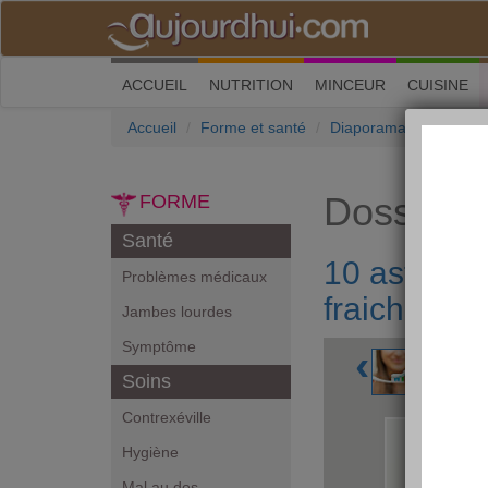
(current)
ACCUEIL
NUTRITION
MINCEUR
CUISINE
Accueil
Forme et santé
Diaporama
10 astuc
Dossiers
FORME
Santé
10 astuces
Problèmes médicaux
fraiche
Jambes lourdes
Symptôme
‹
Soins
Contrexéville
Hygiène
Mal au dos