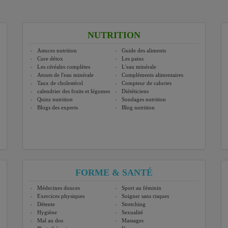
NUTRITION
Astuces nutrition
Guide des aliments
Cure détox
Les pains
Les céréales complètes
L'eau minérale
Atouts de l'eau minérale
Compléments alimentaires
Taux de cholestérol
Compteur de calories
calendrier des fruits et légumes
Diététiciens
Quizz nutrition
Sondages nutrition
Blogs des experts
Blog nutrition
FORME & SANTÉ
Médecines douces
Sport au féminin
Exercices physiques
Soigner sans risques
Détente
Stretching
Hygiène
Sexualité
Mal au dos
Massages