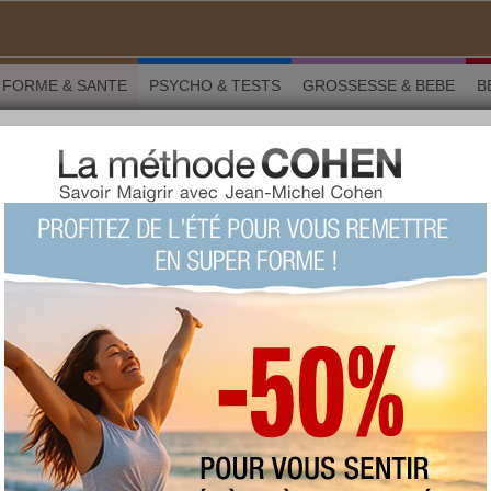
FORME & SANTE
PSYCHO & TESTS
GROSSESSE & BEBE
B
es pour une haleine toujours fraiche
 Forme & santé
 pour une haleine toujours
›
1/10