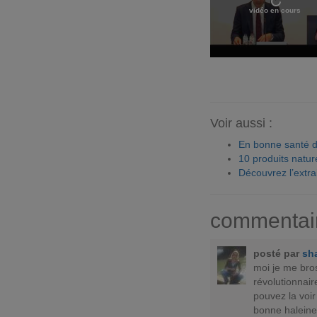
vidéo en cours
Voir aussi :
En bonne santé de
10 produits natur
Découvrez l’extr
commentai
posté par
sh
moi je me bros
révolutionnair
pouvez la voi
bonne haleine