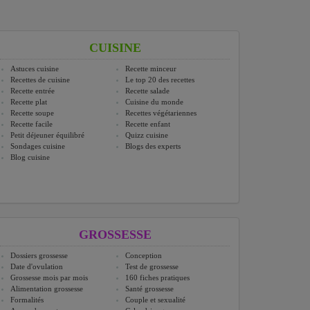
CUISINE
Astuces cuisine
Recette minceur
Recettes de cuisine
Le top 20 des recettes
Recette entrée
Recette salade
Recette plat
Cuisine du monde
Recette soupe
Recettes végétariennes
Recette facile
Recette enfant
Petit déjeuner équilibré
Quizz cuisine
Sondages cuisine
Blogs des experts
Blog cuisine
GROSSESSE
Dossiers grossesse
Conception
Date d'ovulation
Test de grossesse
Grossesse mois par mois
160 fiches pratiques
Alimentation grossesse
Santé grossesse
Formalités
Couple et sexualité