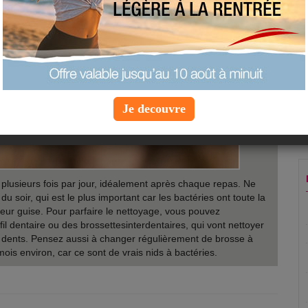
Je decouvre
plusieurs fois par jour, idéalement après chaque repas. Ne
u soir, qui est le plus important car les bactéries ont toute la
 leur guise. Pour parfaire le nettoyage, vous pouvez
fil dentaire ou des brossettesinterdentaires, qui vont nettoyer
s dents. Pensez aussi à changer régulièrement de brosse à
mois environ, car ce sont de vrais nids à bactéries.