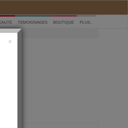
M'inscrire
|
Me connecter
|
? Visite guidée
EAUTE
TEMOIGNAGES
BOUTIQUE
PLUS...
×