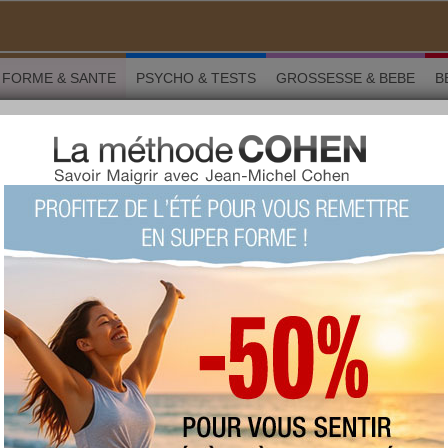
FORME & SANTE
PSYCHO & TESTS
GROSSESSE & BEBE
B
ni yoga, bon pour votre capital santé
 Forme & santé
i yoga, bon pour votre capital
LU 108565 fois COMMENTÉ 0 fois
TAGS:
Kundalini yoga
,
yoga
AUTEUR : Parvan Kaur -
www.solidairebox.com
mercredi 31 janvier 2018