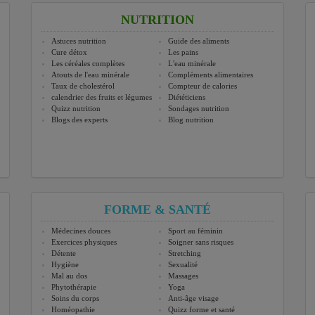
NUTRITION
Astuces nutrition
Guide des aliments
Cure détox
Les pains
Les céréales complètes
L'eau minérale
Atouts de l'eau minérale
Compléments alimentaires
Taux de cholestérol
Compteur de calories
calendrier des fruits et légumes
Diététiciens
Quizz nutrition
Sondages nutrition
Blogs des experts
Blog nutrition
FORME & SANTÉ
Médecines douces
Sport au féminin
Exercices physiques
Soigner sans risques
Détente
Stretching
Hygiène
Sexualité
Mal au dos
Massages
Phytothérapie
Yoga
Soins du corps
Anti-âge visage
Homéopathie
Quizz forme et santé