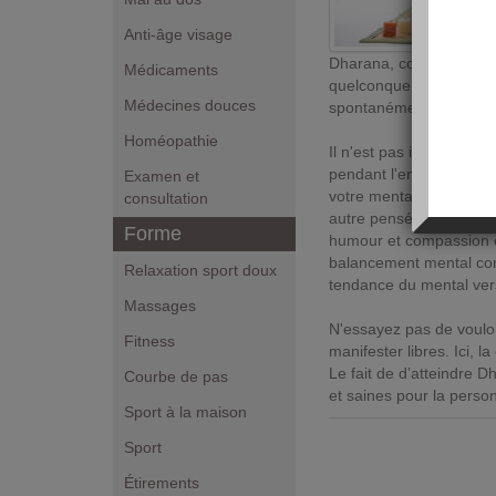
Anti-âge visage
Dharana, consiste dans 
Médicaments
quelconque, pendant un 
Médecines douces
spontanément notre att
Homéopathie
Il n'est pas indiqué de 
pendant l'entraînement
Examen et
votre mental sur un obje
consultation
autre pensée, faites-l
Forme
humour et compassion en
balancement mental cont
Relaxation sport doux
tendance du mental vers
Massages
N'essayez pas de vouloi
Fitness
manifester libres. Ici, l
Le fait de d’atteindre 
Courbe de pas
et saines pour la person
Sport à la maison
Sport
Étirements