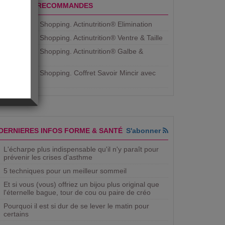
PRODUITS RECOMMANDES
Aujourdhui Shopping. Actinutrition® Elimination
Aujourdhui Shopping. Actinutrition® Ventre & Taille
Aujourdhui Shopping. Actinutrition® Galbe &
Courbe
Aujourdhui Shopping. ​Coffret Savoir Mincir avec
Jean
DERNIERES INFOS FORME & SANTÉ
S'abonner
L'écharpe plus indispensable qu'il n'y paraît pour
prévenir les crises d'asthme
5 techniques pour un meilleur sommeil
Et si vous (vous) offriez un bijou plus original que
l'éternelle bague, tour de cou ou paire de créo
Pourquoi il est si dur de se lever le matin pour
certains