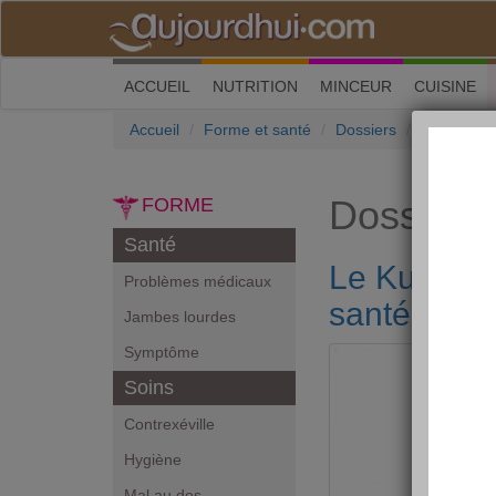
(current)
ACCUEIL
NUTRITION
MINCEUR
CUISINE
Accueil
Forme et santé
Dossiers
Le Kundali
Dossiers
FORME
Santé
Le Kundalin
Problèmes médicaux
santé
Jambes lourdes
Symptôme
Soins
Contrexéville
Hygiène
Mal au dos