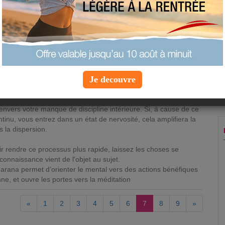
la capacité à nous concentrer, à volonté, sur un objet
temps indéfini, même si l'objet de la concentration n'attire pas
ention.
forcer le mental à se concentrer; c'est une règle de base
Je decouvre
. Afin de prévenir ce phénomène, commencez par focaliser
t bien défini, et lorsqu'il aura la tendance à sauter vers une
e revenir doucement avec patience et beaucoup de calme, avec
vers votre manque de discipline intérieure. Si, à cause de ce
inu, vous entrez dans un état de nervosité, cela amplifiera la
 la dispersion.
r rendre ce processus plus rapide, laissez les choses se
a connaissance vient de l'objet au sujet.
Dharana permet d’orienter le mental vers des actions bénéfiques
ne, et ouvre les portes vers la méditation
«
1
2
3
4
5
6
7
8
9
»