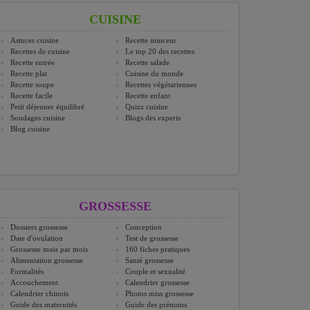
CUISINE
Astuces cuisine
Recette minceur
Recettes de cuisine
Le top 20 des recettes
Recette entrée
Recette salade
Recette plat
Cuisine du monde
Recette soupe
Recettes végétariennes
Recette facile
Recette enfant
Petit déjeuner équilibré
Quizz cuisine
Sondages cuisine
Blogs des experts
Blog cuisine
GROSSESSE
Dossiers grossesse
Conception
Date d'ovulation
Test de grossesse
Grossesse mois par mois
160 fiches pratiques
Alimentation grossesse
Santé grossesse
Formalités
Couple et sexualité
Accouchement
Calendrier grossesse
Calendrier chinois
Photos miss grossesse
Guide des maternités
Guide des prénoms