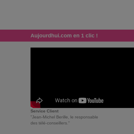
Aujourdhui.com en 1 clic !
Service Client
"Jean-Michel Berille, le responsable
des télé-conseillers."