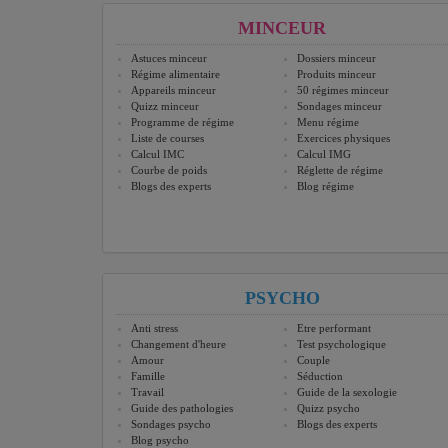
MINCEUR
Astuces minceur
Dossiers minceur
Régime alimentaire
Produits minceur
Appareils minceur
50 régimes minceur
Quizz minceur
Sondages minceur
Programme de régime
Menu régime
Liste de courses
Exercices physiques
Calcul IMC
Calcul IMG
Courbe de poids
Réglette de régime
Blogs des experts
Blog régime
PSYCHO
Anti stress
Etre performant
Changement d'heure
Test psychologique
Amour
Couple
Famille
Séduction
Travail
Guide de la sexologie
Guide des pathologies
Quizz psycho
Sondages psycho
Blogs des experts
Blog psycho