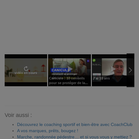
vidéo en cours
Canicule : 10 conseils
J'ai 10 ans
P
pour se protéger de la...
: 
Voir aussi :
Découvrez le coaching sportif et bien-être avec CoachClub
A vos marques, prêts, bougez !
Marche, randonnée pédestre… et si vous vous y mettiez ?