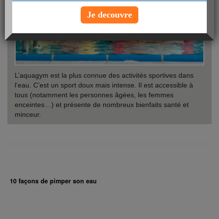
Je decouvre
L’aquagym est la plus connue des activités sportives dans
l’eau. C’est un sport doux mais intense. Il est accessible à
tous (notamment les personnes âgées, les femmes
enceintes…) et présente de nombreux bienfaits santé et
minceur.
10 façons de pimper son eau