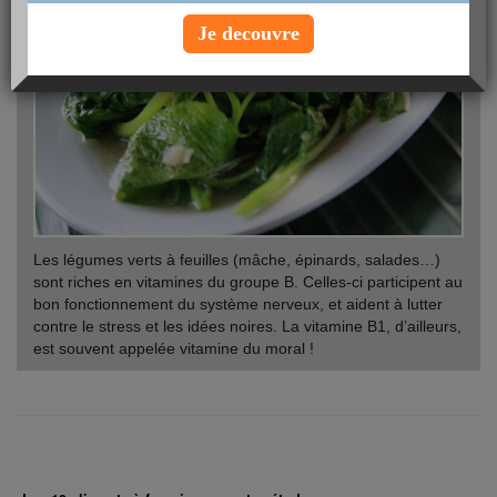
Je decouvre
Les légumes verts à feuilles (mâche, épinards, salades…)
sont riches en vitamines du groupe B. Celles-ci participent au
bon fonctionnement du système nerveux, et aident à lutter
contre le stress et les idées noires. La vitamine B1, d’ailleurs,
est souvent appelée vitamine du moral !