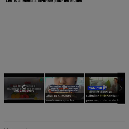
Les 10 aliments à favoriser pour tes études
vidéo en cours
Voici 10 aliments
Canicule : 10 conseils
J
«malsains» que les...
pour se protéger de la...