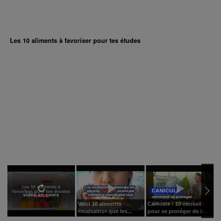
Les 10 aliments à favoriser pour tes études
vidéo en cours
Voici 10 aliments
Canicule : 10 conseils
J
«malsains» que les...
pour se protéger de la...