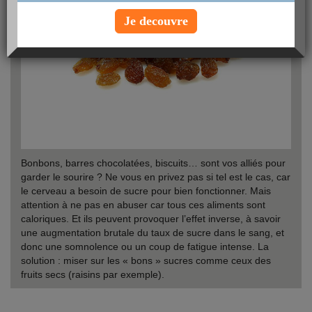
Je decouvre
Bonbons, barres chocolatées, biscuits… sont vos alliés pour
garder le sourire ? Ne vous en privez pas si tel est le cas, car
le cerveau a besoin de sucre pour bien fonctionner. Mais
attention à ne pas en abuser car tous ces aliments sont
caloriques. Et ils peuvent provoquer l’effet inverse, à savoir
une augmentation brutale du taux de sucre dans le sang, et
donc une somnolence ou un coup de fatigue intense. La
solution : miser sur les « bons » sucres comme ceux des
fruits secs (raisins par exemple).