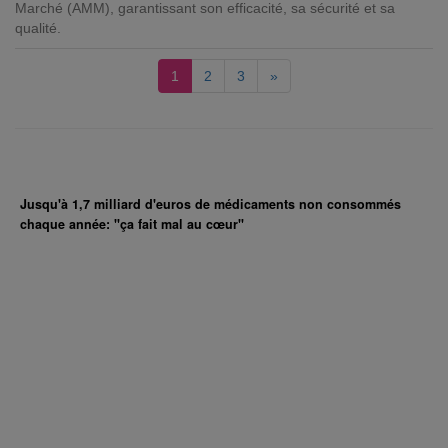
Marché (AMM), garantissant son efficacité, sa sécurité et sa
qualité.
1
2
3
»
Jusqu'à 1,7 milliard d'euros de médicaments non consommés
chaque année: "ça fait mal au cœur"