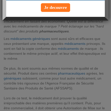
AUTEUR : Florence Stoecklin
Je decouvre
lundi 23 octobre 2017
Les
médicaments
génériques
permettent de se soigner
efficacement en faisant des économies. Quelle est la différence
avec les médicaments de marque ? Petit éclairage sur les "hard
discount" des produits
pharmaceutiques
.
Les
médicaments
génériques
sont aussi sûrs et efficaces que
ceux présentant une marque, appelés
médicaments
princeps. Ils
sont en fait la copie conforme des
médicaments
de marque : ils
contiennent le même principe actif, et leur effet thérapeutique est
le même.
De plus, ils sont soumis aux mêmes normes de qualité et de
sécurité. Produit dans ces centres
pharmaceutiques
agrées, les
génériques
subissent, comme pour tout autre médicament, un
contrôle très rigoureux de l'Agence Française de Sécurité
Sanitaire des Produits de Santé (AFSSAPS).
Lors de ce test, le médicament doit prouver la qualité
irréprochable des matières premières qu'il contient. Puis, pour
être commercialisé, il doit obtenir une Autorisation de Mise sur le