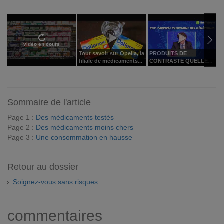
vidéo en cours
Tout savoir sur Opella, la
PRODUITS DE
D
filiale de médicaments...
CONTRASTE QUELLE...
d
Sommaire de l'article
Page 1 :
Des médicaments testés
Page 2 :
Des médicaments moins chers
Page 3 :
Une consommation en hausse
Retour au dossier
Soignez-vous sans risques
commentaires