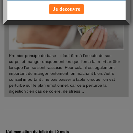
Je decouvre
Premier principe de base : il faut être à l’écoute de son
corps, et manger uniquement lorsque l’on a faim. Et arrêter
lorsque l’on se sent rassasié. Pour cela, il est également
important de manger lentement, en mâchant bien. Autre
conseil important : ne pas passer à table lorsque l’on est
perturbé sur le plan émotionnel, car cela perturbe la
digestion : en cas de colère, de stress…
L'alimentation du bébé de 10 mois