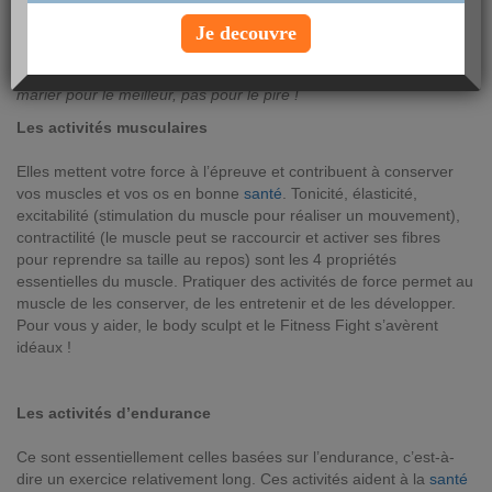
vendredi 23 juin 2017
Je decouvre
Pour entretenir sa forme, il faut savoir varier les plaisirs ! Gros
plan sur les 4 différents types d’activité physique que vous pouvez
marier pour le meilleur, pas pour le pire !
Les activités musculaires
Elles mettent votre force à l’épreuve et contribuent à conserver
vos muscles et vos os en bonne
santé
. Tonicité, élasticité,
excitabilité (stimulation du muscle pour réaliser un mouvement),
contractilité (le muscle peut se raccourcir et activer ses fibres
pour reprendre sa taille au repos) sont les 4 propriétés
essentielles du muscle. Pratiquer des activités de force permet au
muscle de les conserver, de les entretenir et de les développer.
Pour vous y aider, le body sculpt et le Fitness Fight s’avèrent
idéaux !
Les activités d’endurance
Ce sont essentiellement celles basées sur l’endurance, c’est-à-
dire un exercice relativement long. Ces activités aident à la
santé