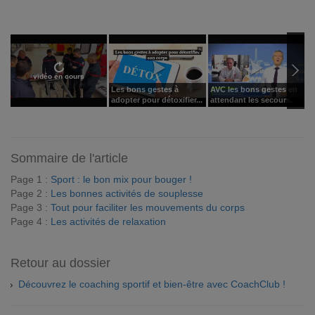
vidéo en cours
Les bons gestes à
AVC les bons gestes en
P
adopter pour détoxifier...
attendant les secours.
l
Sommaire de l'article
Page 1 :
Sport : le bon mix pour bouger !
Page 2 :
Les bonnes activités de souplesse
Page 3 :
Tout pour faciliter les mouvements du corps
Page 4 :
Les activités de relaxation
Retour au dossier
Découvrez le coaching sportif et bien-être avec CoachClub !