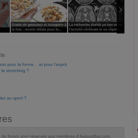
Gratin de gnocchis et courgette à
La recherche établit un lien entre
Nancy.
la feta : recette idéale pour le...
l'activité cérébrale et un régime...
Therma
cle
bon pour la forme… et pour l’esprit
 le stretching ?
iez au sport ?
res
tion du forum sont réservés aux membres d'Aujourdhui.com.