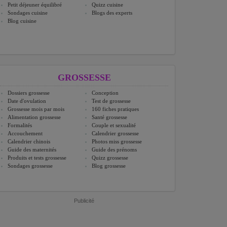
Petit déjeuner équilibré
Quizz cuisine
Sondages cuisine
Blogs des experts
Blog cuisine
GROSSESSE
Dossiers grossesse
Conception
Date d'ovulation
Test de grossesse
Grossesse mois par mois
160 fiches pratiques
Alimentation grossesse
Santé grossesse
Formalités
Couple et sexualité
Accouchement
Calendrier grossesse
Calendrier chinois
Photos miss grossesse
Guide des maternités
Guide des prénoms
Produits et tests grossesse
Quizz grossesse
Sondages grossesse
Blog grossesse
Publicité