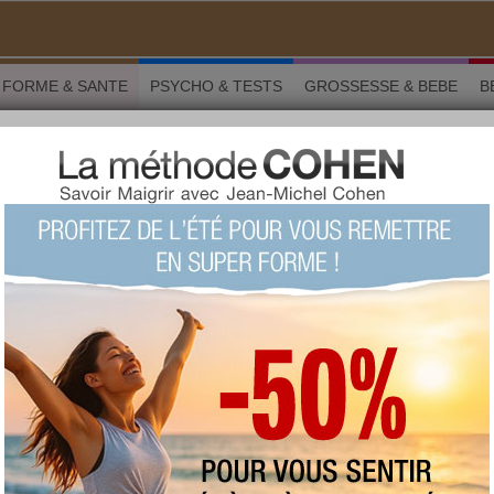
FORME & SANTE
PSYCHO & TESTS
GROSSESSE & BEBE
B
ng, une activité idéale pour réveiller ses muscles
 Forme & santé
ng, une activité idéale pour
es muscles
LU 108260 fois COMMENTÉ 0 fois
TAGS:
stretching
,
reprendre le sport
AUTEUR : Alix Lefief
vendredi 11 août 2017
Vous voulez reprendre le sport et trouver
une activité qui réveillera votre corps en