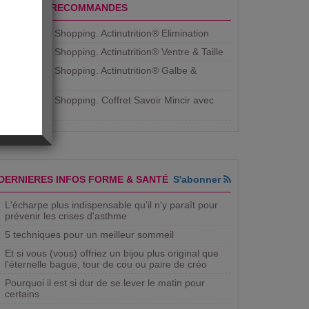
PRODUITS RECOMMANDES
Aujourdhui Shopping. Actinutrition® Elimination
Aujourdhui Shopping. Actinutrition® Ventre & Taille
Aujourdhui Shopping. Actinutrition® Galbe &
Courbe
Aujourdhui Shopping. ​Coffret Savoir Mincir avec
Jean
DERNIERES INFOS FORME & SANTÉ
S'abonner
L'écharpe plus indispensable qu'il n'y paraît pour
prévenir les crises d'asthme
5 techniques pour un meilleur sommeil
Et si vous (vous) offriez un bijou plus original que
l'éternelle bague, tour de cou ou paire de créo
Pourquoi il est si dur de se lever le matin pour
certains