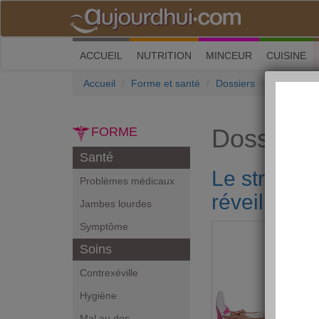
(current)
ACCUEIL
NUTRITION
MINCEUR
CUISINE
Accueil
Forme et santé
Dossiers
Le stretchi
Dossiers
FORME
Santé
Le stretchi
Problèmes médicaux
réveiller s
Jambes lourdes
Symptôme
Soins
Contrexéville
Hygiène
Mal au dos