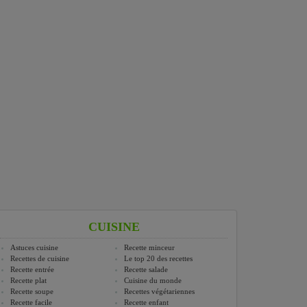
CUISINE
Astuces cuisine
Recette minceur
Recettes de cuisine
Le top 20 des recettes
Recette entrée
Recette salade
Recette plat
Cuisine du monde
Recette soupe
Recettes végétariennes
Recette facile
Recette enfant