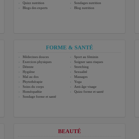
Quizz nutrition
Sondages nutrition
Blogs des experts
Blog nutrition
FORME & SANTÉ
Médecines douces
Sport au féminin
Exercices physiques
Soigner sans risques
Détente
Stretching
Hygiène
Sexualité
Mal au dos
Massages
Phytothérapie
Yoga
Soins du corps
Anti-âge visage
Homéopathie
Quizz forme et santé
Sondage forme et santé
BEAUTÉ