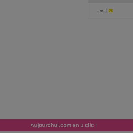
email
Aujourdhui.com en 1 clic !