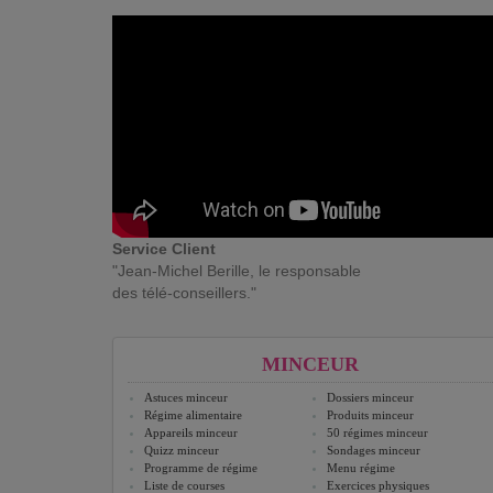
Service Client
"Jean-Michel Berille, le responsable
des télé-conseillers."
MINCEUR
Astuces minceur
Dossiers minceur
Régime alimentaire
Produits minceur
Appareils minceur
50 régimes minceur
Quizz minceur
Sondages minceur
Programme de régime
Menu régime
Liste de courses
Exercices physiques