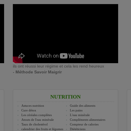
ils ont réussi leur régime et cela les rend heureux
- Méthode Savoir Maigrir
NUTRITION
Astuces nutrition
Guide des aliments
Cure détox
Les pains
Les céréales complètes
L'eau minérale
Atouts de l'eau minérale
Compléments alimentaires
Taux de cholestérol
Compteur de calories
calendrier des fruits et légumes
Diététiciens