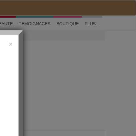
M'inscrire
|
Me connecter
|
? Visite guidée
EAUTE
TEMOIGNAGES
BOUTIQUE
PLUS...
×