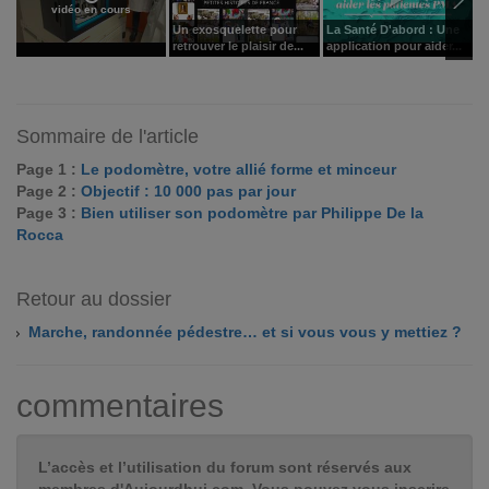
vidéo en cours
Un exosquelette pour
La Santé D'abord : Une
U
retrouver le plaisir de...
application pour aider...
s
Sommaire de l'article
Page 1 :
Le podomètre, votre allié forme et minceur
Page 2 :
Objectif : 10 000 pas par jour
Page 3 :
Bien utiliser son podomètre par Philippe De la
Rocca
Retour au dossier
Marche, randonnée pédestre… et si vous vous y mettiez ?
commentaires
L’accès et l’utilisation du forum sont réservés aux