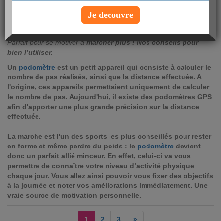
lundi 22 mai 2017
Je decouvre
Le podomètre
mesure le nombre de pas que vous faites chaque
jour, le nombre de calories dépensées, la distance parcourue…
Parfait pour se motiver à
marcher plus ! Nos conseils pour
bien l’utiliser.
Un
podomètre
est un petit appareil qui consiste à calculer le
nombre de pas réalisés, ainsi que la distance effectuée. A
l'origine, ces appareils permettaient uniquement de calculer
le nombre de pas. Aujourd'hui, il existe des podomètres GPS
afin d'apporter une plus grande précision sur la distance
effectuée.
La marche est l'un des sports les plus conseillés pour rester
en forme et même perdre du poids : le
podomètre
devient
donc un parfait allié minceur. En effet, celui-ci va vous
permettre de connaître votre niveau d’activité physique
chaque jour. Vous allez ainsi pouvoir vous fixer des objectifs
à la journée et noter vos améliorations immédiatement. Une
vraie source de motivation personnelle.
1
2
3
»