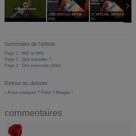
vidéo en cours
JT#3 SPECIAL SIFEM
JT SPÉCIAL SIFEM 2026
S
2026
#3
Sommaire de l'article
Page 1 :
IMC et IMG
Page 2 :
Que travailler ?
Page 3 :
Des exercices ciblés
Retour au dossier
A vos marques ? Prêts ? Bougez !
commentaires