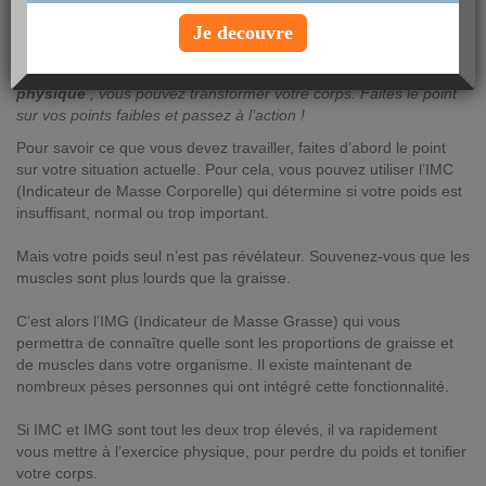
AUTEUR : Anna Montauban
Je decouvre
vendredi 12 mai 2017
En travaillant votre
souplesse
et en faisant un peu d’
exercice
physique
, vous pouvez transformer votre corps. Faites le point
sur vos points faibles et passez à l’action !
Pour savoir ce que vous devez travailler, faites d’abord le point
sur votre situation actuelle. Pour cela, vous pouvez utiliser l’IMC
(Indicateur de Masse Corporelle) qui détermine si votre poids est
insuffisant, normal ou trop important.
Mais votre poids seul n’est pas révélateur. Souvenez-vous que les
muscles sont plus lourds que la graisse.
C’est alors l’IMG (Indicateur de Masse Grasse) qui vous
permettra de connaître quelle sont les proportions de graisse et
de muscles dans votre organisme. Il existe maintenant de
nombreux pèses personnes qui ont intégré cette fonctionnalité.
Si IMC et IMG sont tout les deux trop élevés, il va rapidement
vous mettre à l’exercice physique, pour perdre du poids et tonifier
votre corps.