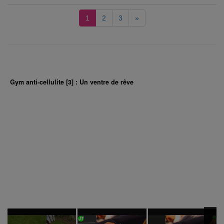
1
2
3
»
Gym anti-cellulite [3] : Un ventre de rêve