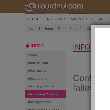
(current)
ACCUEIL
NUTRITION
MINCEUR
CUISINE
Accueil
Infos
Forme & santé
Contre les doul
INFOS FO
INFOS
accueil
infos minceur
infos nutrition
Contre le
infos cuisine
faites du 
infos psychologie
infos forme & santé
infos grossesse
infos maman & bébé