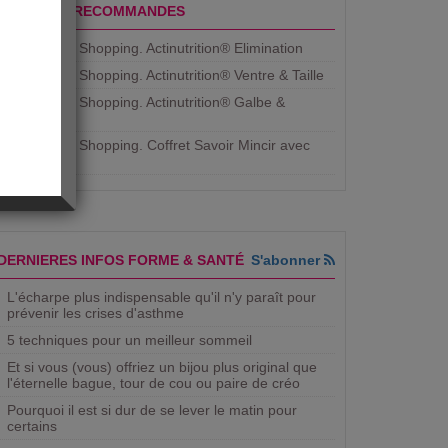
PRODUITS RECOMMANDES
Aujourdhui Shopping. Actinutrition® Elimination
Aujourdhui Shopping. Actinutrition® Ventre & Taille
Aujourdhui Shopping. Actinutrition® Galbe &
Courbe
Aujourdhui Shopping. ​Coffret Savoir Mincir avec
Jean
DERNIERES INFOS FORME & SANTÉ
S'abonner
L'écharpe plus indispensable qu'il n'y paraît pour
prévenir les crises d'asthme
5 techniques pour un meilleur sommeil
Et si vous (vous) offriez un bijou plus original que
l'éternelle bague, tour de cou ou paire de créo
Pourquoi il est si dur de se lever le matin pour
certains