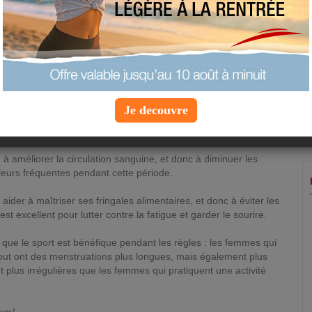
période, notamment les crampes, les maux de
tête, les ballonnements...
Jeudi 5 juillet 2012 à 14:22 |
Info Forme
&amp; Santé
rcice physique présentait de très nombreux bienfaits. Voilà
Je decouvre
 mettre sans attendre : le sport permettrait en effet de réduire
es et des malaises liés aux menstruations.
 à améliorer la circulation sanguine, et donc à diminuer les
leurs fréquentes pendant cette période.
 aider à maîtriser ses fringales alimentaires, et donc à éviter les
st excellent pour lutter contre la fatigue et garder le sourire.
ne que le sport est bénéfique pendant les règles : les femmes qui
out ont des menstruations plus longues, mais également plus
 plus irrégulières que les femmes qui pratiquent une activité