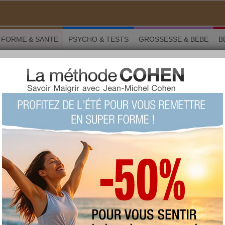
FORME & SANTE
PSYCHO & TESTS
GROSSESSE & BEBE
B
eurs des règles, faites du sport
RME & SANTÉ
partager sur
s douleurs des règles,
sport
Selon le Times of India, faire de l'exercice
pendant les règles permet de réduire les
différents symptômes associés à cette