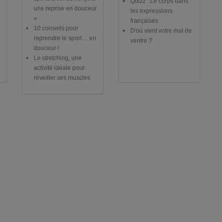
Quizz : Le corps dans
une reprise en douceur
les expressions
»
françaises
10 conseils pour
D'où vient votre mal de
reprendre le sport… en
ventre ?
douceur !
Le stretching, une
activité idéale pour
réveiller ses muscles