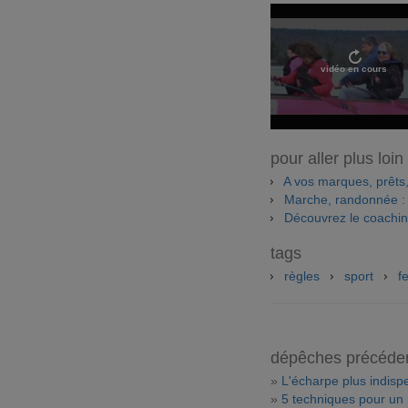
vidéo en cours
pour aller plus loin
A vos marques, prêts
Marche, randonnée : e
Découvrez le coachin
tags
règles
sport
f
dépêches précéde
»
L'écharpe plus indispe
»
5 techniques pour un