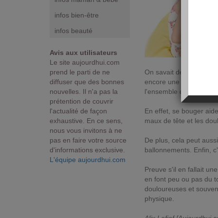
infos bien-être
infos beauté
Avis aux utilisateurs
Le site aujourdhui.com
prend le parti de ne
On savait déjà que l'exe
diffuser que des bonnes
encore une raison de s'y
nouvelles. Il n'a pas la
l'ensemble des symptôm
prétention de couvrir
l'actualité de façon
En effet, se bouger aide
exhaustive. En ce sens,
maux de tête et les dou
nous vous invitons à ne
pas en faire votre source
De plus, cela peut aussi
d'informations exclusive.
ballonnements. Enfin, c'e
L'équipe aujourdhui.com
Preuve s'il en fallait u
en font peu ou pas du t
douloureuses et souvent
physique.