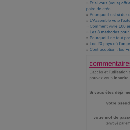
»
Et si vous (vous) offri
paire de créo
»
Pourquoi il est si dur 
»
L'Assemble vote l'exte
»
Comment vivre 100 an
»
Les 8 méthodes pour 
»
Pourquoi il ne faut pas
»
Les 20 pays où l'on p
»
Contraception : les Fr
commentaire
L’accès et l’utilisat
pouvez vous
inscrire
.
Si vous êtes déjà me
votre pseud
votre mot de pass
(envoyé par em