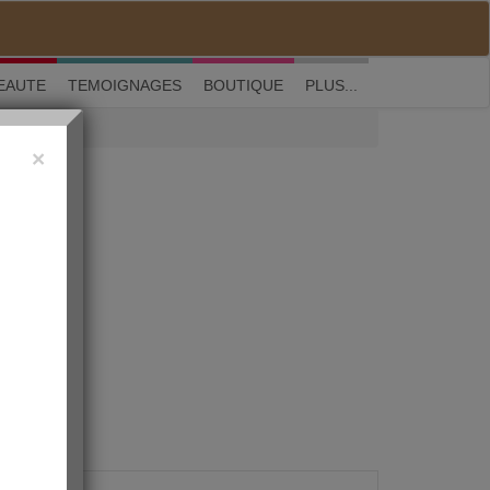
M'inscrire
|
Me connecter
|
? Visite guidée
EAUTE
TEMOIGNAGES
BOUTIQUE
PLUS...
×