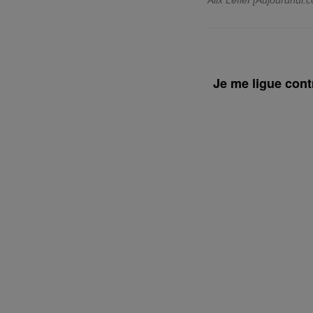
Alix Lefief [Aujourdhui.
Je me ligue contr