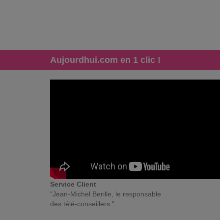
Aujourdhui.com en 1 clic !
Service Client
"Jean-Michel Berille, le responsable
des télé-conseillers."