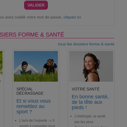
VALIDER
ous avez oublié votre mot de passe,
cliquez ici
SIERS FORME & SANTÉ
tous les dossiers forme & santé
SPÉCIAL
VOTRE SANTÉ
DÉCRASSAGE
En bonne santé,
Et si vous vous
de la tête aux
remettiez au
pieds !
sport ?
L'iridologie, la santé
L’avis de l’experte : « 3
par les yeux
sports à conseiller pour