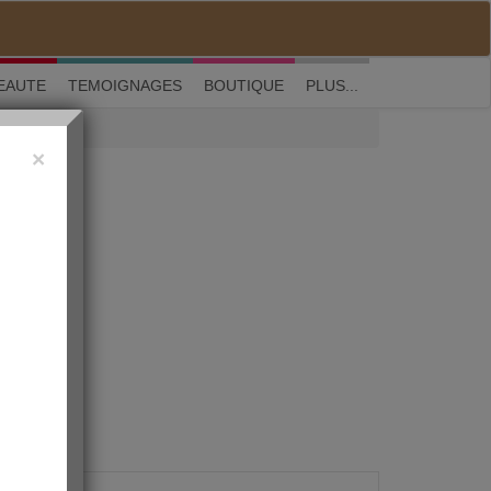
M'inscrire
|
Me connecter
|
? Visite guidée
EAUTE
TEMOIGNAGES
BOUTIQUE
PLUS...
×