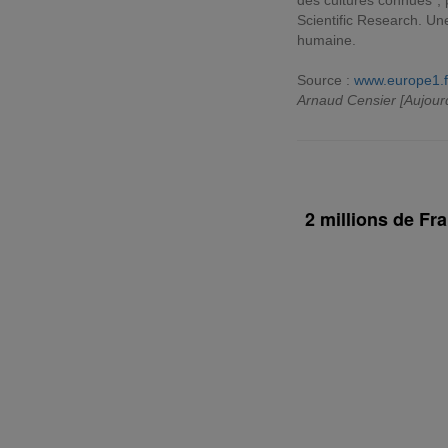
des cultures connues", 
Scientific Research. Une
humaine.
Source :
www.europe1.f
Arnaud Censier [Aujour
2 millions de Fr