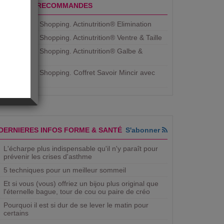
PRODUITS RECOMMANDES
Aujourdhui Shopping. Actinutrition® Elimination
Aujourdhui Shopping. Actinutrition® Ventre & Taille
Aujourdhui Shopping. Actinutrition® Galbe &
Courbe
Aujourdhui Shopping. ​Coffret Savoir Mincir avec
Jean
DERNIERES INFOS FORME & SANTÉ
S'abonner
L'écharpe plus indispensable qu'il n'y paraît pour
prévenir les crises d'asthme
5 techniques pour un meilleur sommeil
Et si vous (vous) offriez un bijou plus original que
l'éternelle bague, tour de cou ou paire de créo
Pourquoi il est si dur de se lever le matin pour
certains