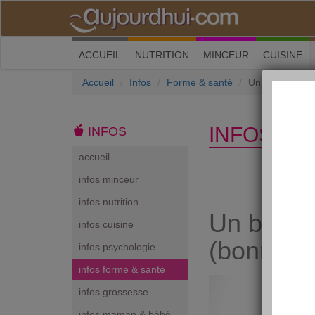
(current)
ACCUEIL
NUTRITION
MINCEUR
CUISINE
Accueil
Infos
Forme & santé
Un baiser, c'e
INFOS FO
INFOS
accueil
infos minceur
infos nutrition
Un baiser
infos cuisine
(bonnes)
infos psychologie
infos forme & santé
infos grossesse
infos maman & bébé