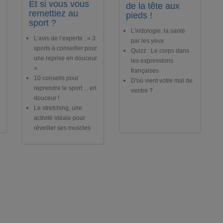
Et si vous vous
de la tête aux
remettiez au
pieds !
sport ?
L'iridologie, la santé
L’avis de l’experte : « 3
par les yeux
sports à conseiller pour
Quizz : Le corps dans
une reprise en douceur
les expressions
»
françaises
10 conseils pour
D'où vient votre mal de
reprendre le sport… en
ventre ?
douceur !
Le stretching, une
activité idéale pour
réveiller ses muscles