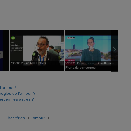
SCOOP - 20 MILLIONS !
VIDEO. Dénutrition : 2 millions de
Pontarl
Français concernés
se met
 l'amour !
règles de l'amour ?
rvent les astres ?
bactéries
amour