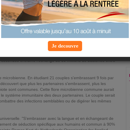
Mardi 25 novembre 2014 à 7:45 |
Info
Forme &amp; Santé
e affaire de plaisir : il est aussi bon pour la santé si l'on en
Je decouvre
daise parue lundi dans le journal scientifique Microbiome.
 par dizaines de millions. Selon l'étude, un baiser avec la
 secondes entraîne l'échange de 80 millions de bactéries entre
e microbienne. En étudiant 21 couples s'embrassant 9 fois par
t découvert que plus les partenaires s'embrassent, plus les
obiote sont communes. Cette flore microbienne commune aurait
r le système immunitaire des deux partenaires. Le couple serait
mbattre des infections semblables ou de digérer les mêmes
 universelle. "S'embrasser avec la langue et en échangeant de
rtement de séduction spécifique aux humains et commun à 90%