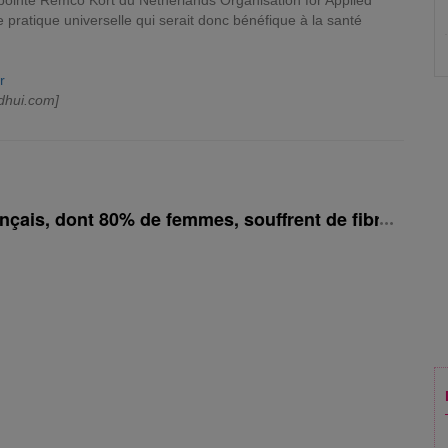
pointe Remco Kort du Netherlands Organisation for Applied
 pratique universelle qui serait donc bénéfique à la santé
r
dhui.com]
ançais, dont 80% de femmes, souffrent de fibromyalg