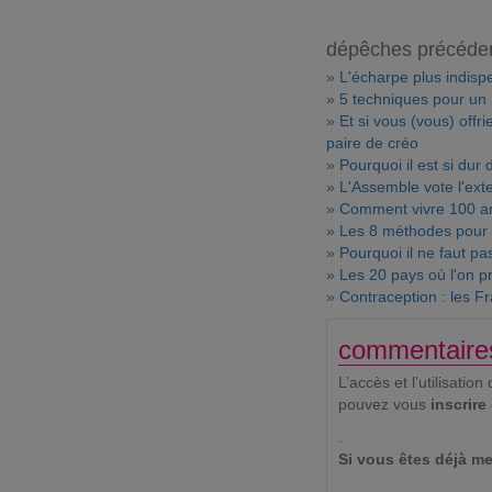
dépêches précéde
»
L'écharpe plus indispe
»
5 techniques pour un
»
Et si vous (vous) offri
paire de créo
»
Pourquoi il est si dur 
»
L'Assemble vote l'exte
»
Comment vivre 100 an
»
Les 8 méthodes pour 
»
Pourquoi il ne faut pas
»
Les 20 pays où l'on p
»
Contraception : les Fr
commentaire
L’accès et l’utilisat
pouvez vous
inscrire
.
Si vous êtes déjà me