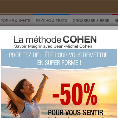
FORME & SANTE
PSYCHO & TESTS
GROSSESSE & BEBE
B
st 80 millions de (bonnes) bactéries échangées
RME & SANTÉ
partager sur
, c'est 80 millions de
 bactéries échangées
L'échange salivaire permettrait aux couples de
développer une flore microbienne à même de
mieux combattre les maladies.