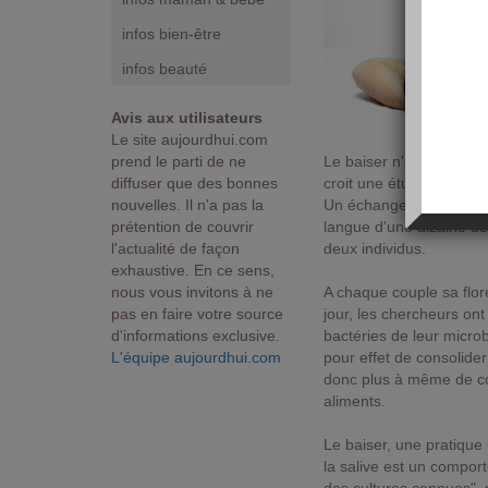
infos bien-être
infos beauté
Avis aux utilisateurs
Le site aujourdhui.com
prend le parti de ne
Le baiser n'est pas qu'un
diffuser que des bonnes
croit une étude néerlan
nouvelles. Il n'a pas la
Un échange de bactéries
prétention de couvrir
langue d'une dizaine de
l'actualité de façon
deux individus.
exhaustive. En ce sens,
nous vous invitons à ne
A chaque couple sa flor
pas en faire votre source
jour, les chercheurs on
d'informations exclusive.
bactéries de leur micr
L'équipe aujourdhui.com
pour effet de consolide
donc plus à même de co
aliments.
Le baiser, une pratique
la salive est un compo