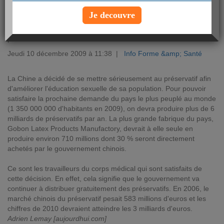
Je decouvre
La Chine fait des efforts en terme d'éducation sexuelle. Pour cela,
elle relance massivement l'industrie du préservatif avec une
production estimée à 6 milliards d'unités.
Jeudi 10 décembre 2009 à 11:38 |
Info Forme &amp; Santé
La Chine a décidé de se mettre sérieusement au préservatif afin
d'améliorer l'éducation sexuelle de sa population. Pour pouvoir
satisfaire la prochaine demande du pays le plus peuplé au monde
(1 350 000 000 d'habitants en 2009), on devra produire plus de 6
milliards de préservatifs par an. La plus grande fabrique du pays,
Gobon Latex Products Manufactory, devrait à elle seule en
produire environ 710 millions dont 30 % seront directement
achetés par le gouvernement chinois.
Ce sont les travailleurs du corps médical qui sont satisfaits de
cette décision. En effet, cela signifie que le gouvernement va
continuer à distribuer gratuitement des préservatifs. En 2006, le
marché chinois du préservatif pesait 583 millions d'euros et les
chiffres de 2010 devraient atteindre les 3 milliards d'euros.
Adrien Lemay [aujourdhui.com]