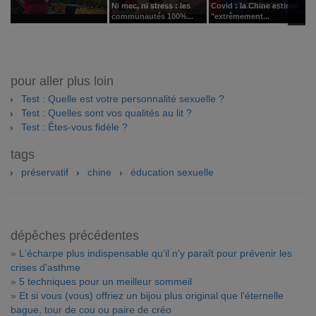
Ni mec, ni stress : les
Covid : la Chine estime
E
communautés 100%...
"extrêmement...
s
pour aller plus loin
Test : Quelle est votre personnalité sexuelle ?
Test : Quelles sont vos qualités au lit ?
Test : Êtes-vous fidèle ?
tags
préservatif
chine
éducation sexuelle
dépêches précédentes
»
L'écharpe plus indispensable qu'il n'y paraît pour prévenir les
crises d'asthme
»
5 techniques pour un meilleur sommeil
»
Et si vous (vous) offriez un bijou plus original que l'éternelle
bague, tour de cou ou paire de créo