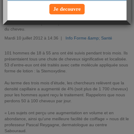
Je decouvre
À 25, 35 ou 50 ans, la chute des cheveux est difficile à anticiper.
Les laboratoires de L'Oréal Recherche ont mis au point une
nouvelle molécule qui s'attaque directement aux cellules souches
du cheveu.
Mardi 10 juillet 2012 à 14:36 |
Info Forme &amp; Santé
101 hommes de 18 à 55 ans ont été suivis pendant trois mois. Ils
présentaient tous une chute de cheveux significative et localisée.
53 d'entre-eux ont été traités avec cette molécule appliquée sous
forme de lotion : la Stemoxydine.
Au terme des trois mois d'étude, les chercheurs relèvent que la
densité capillaire a augmenté de 4% (soit plus de 1 700 cheveux)
pour les hommes ayant reçu le traitement. Rappelons que nous
perdons 50 à 100 cheveux par jour.
« Les sujets ont perçu une augmentation en volume et en
abondance, ainsi qu'une meilleure facilité de coiffage » nous dit le
professeur Pascal Reygagne, dermatologue au centre
Sabouraud.