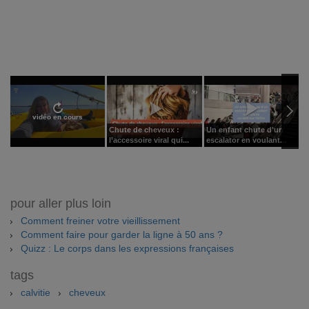
vidéo en cours
Chute de cheveux :
Un enfant chute d'un
L
l’accessoire viral qui...
escalator en voulant...
c
pour aller plus loin
Comment freiner votre vieillissement
Comment faire pour garder la ligne à 50 ans ?
Quizz : Le corps dans les expressions françaises
tags
calvitie
cheveux