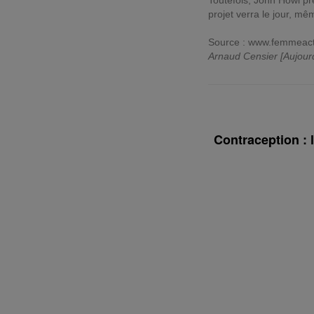
Toutefois, John Howl pré
projet verra le jour, m
Source : www.femmeactu
Arnaud Censier [Aujour
Contraception : l