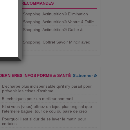
PRODUITS RECOMMANDES
Aujourdhui Shopping. Actinutrition® Elimination
Aujourdhui Shopping. Actinutrition® Ventre & Taille
Aujourdhui Shopping. Actinutrition® Galbe &
Courbe
Aujourdhui Shopping. ​Coffret Savoir Mincir avec
Jean
DERNIERES INFOS FORME & SANTÉ
S'abonner
L'écharpe plus indispensable qu'il n'y paraît pour
prévenir les crises d'asthme
5 techniques pour un meilleur sommeil
Et si vous (vous) offriez un bijou plus original que
l'éternelle bague, tour de cou ou paire de créo
Pourquoi il est si dur de se lever le matin pour
certains