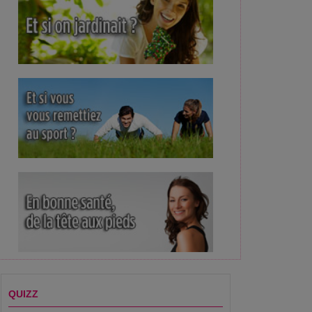
santé - Quelles sont les
La Santé D'abord : Connaissez-
La Santé D'abord : La
ntes contraceptions...
vous bien la contraception ?
contraception
QUIZZ