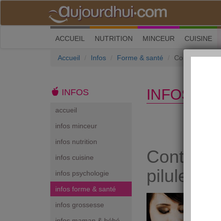
(current)
ACCUEIL
NUTRITION
MINCEUR
CUISINE
Accueil
Infos
Forme & santé
Contraception 
INFOS FO
INFOS
accueil
infos minceur
infos nutrition
Contracep
infos cuisine
pilule et
infos psychologie
infos forme & santé
infos grossesse
infos maman & bébé