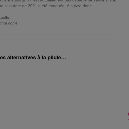
vient aussi qu'il n'est actuellement pas capable de savoir si son
ême si la date de 2021 a été évoquée. À suivre donc.
elle.fr
dhui.com]
es alternatives à la pilule…