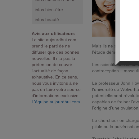
infos bien-être
infos beauté
Avis aux utilisateurs
Le site aujourdhui.com
prend le parti de ne
Mais ils ne seraient que 
diffuser que des bonnes
l'étude démographique(
nouvelles. Il n'a pas la
prétention de couvrir
Les scientifiques se s
l'actualité de façon
contraception... masculi
exhaustive. En ce sens,
nous vous invitons à ne
Le professeur John How
pas en faire votre source
l'université de Wolverh
d'informations exclusive.
potentiellement révolutio
L'équipe aujourdhui.com
capables de freiner l'a
l'origine d'une ovulatio
Le chercheur en charge 
pilule ou la pulvérisati