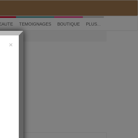
M'inscrire
|
Me connecter
|
? Visite guidée
EAUTE
TEMOIGNAGES
BOUTIQUE
PLUS...
×