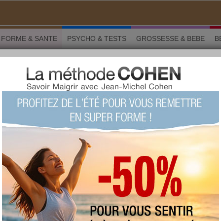
FORME & SANTE
PSYCHO & TESTS
GROSSESSE & BEBE
B
masculine : une pilule et un spray pour 2021 ?
RME & SANTÉ
partager sur
tion masculine : une
 un spray pour 2021 ?
Pilule, stérilet, patch, implant... Les moyens de
contraception sont pléthores pour la femme.
Les hommes n'ont actuellement qu'une seule