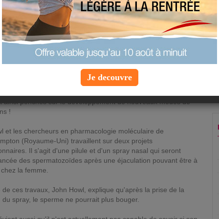
arme à leur disposition pour se protéger des
grossesses non désirées, le préservatif.
Jeudi 3 novembre 2016 à 7:42 |
Info Forme
&amp; Santé
13 % à l'utiliser, selon un sondage de l'Institut national de
Je decouvre
Ined).
ont ainsi penchés sur le développement de nouveaux modes de
ns !
l et les chercheurs en pharmacologie moléculaire de
ampton (Royaume-Uni) travaillent sur deux projets
nnaires. Il s'agit d'une pilule et d'un spray nasal qui seront
vancée des spermatozoïdes après une éjaculation pouvant être à
n chez la femme.
de ces travaux, John Howl, explique qu'après la prise de la
on du spray, le sperme ne pourrait plus bouger.